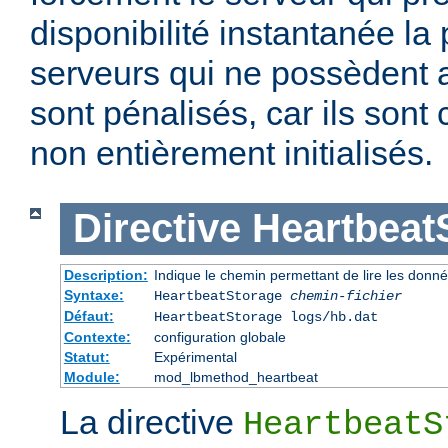
disponibilité instantanée la
serveurs qui ne possèdent a
sont pénalisés, car ils son
non entièrement initialisés.
Directive
Heartbeat
Description:
Indique le chemin permettant de lire les donn
Syntaxe:
HeartbeatStorage
chemin-fichier
Défaut:
HeartbeatStorage logs/hb.dat
Contexte:
configuration globale
Statut:
Expérimental
Module:
mod_lbmethod_heartbeat
La directive
HeartbeatS