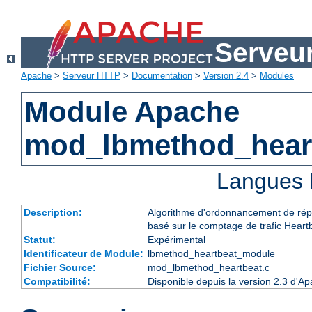
Serveu
Apache
>
Serveur HTTP
>
Documentation
>
Version 2.4
>
Modules
Module Apache
mod_lbmethod_hear
Langues 
Description:
Algorithme d'ordonnancement de répa
basé sur le comptage de trafic Heart
Statut:
Expérimental
Identificateur de Module:
lbmethod_heartbeat_module
Fichier Source:
mod_lbmethod_heartbeat.c
Compatibilité:
Disponible depuis la version 2.3 d'A