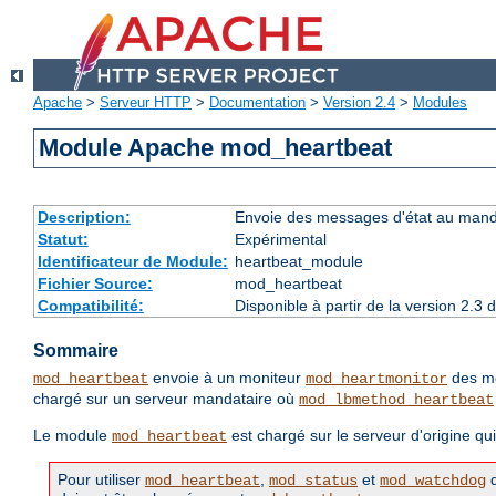
Apache
>
Serveur HTTP
>
Documentation
>
Version 2.4
>
Modules
Module Apache mod_heartbeat
Description:
Envoie des messages d'état au manda
Statut:
Expérimental
Identificateur de Module:
heartbeat_module
Fichier Source:
mod_heartbeat
Compatibilité:
Disponible à partir de la version 2.
Sommaire
envoie à un moniteur
des me
mod_heartbeat
mod_heartmonitor
chargé sur un serveur mandataire où
mod_lbmethod_heartbeat
Le module
est chargé sur le serveur d'origine qui
mod_heartbeat
Pour utiliser
,
et
d
mod_heartbeat
mod_status
mod_watchdog