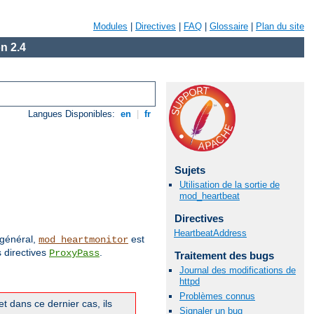
Modules
|
Directives
|
FAQ
|
Glossaire
|
Plan du site
n 2.4
Langues Disponibles:
en
|
fr
Sujets
Utilisation de la sortie de
mod_heartbeat
Directives
HeartbeatAddress
 général,
est
mod_heartmonitor
 directives
.
ProxyPass
Traitement des bugs
Journal des modifications de
httpd
Problèmes connus
t dans ce dernier cas, ils
Signaler un bug