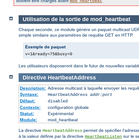
doivent être chargés avant
.
mod_heartbeat
Utilisation de la sortie de mod_heartbeat
Chaque seconde, ce module génère un paquet multicast UDP 
simple similaire aux paramètres de requête GET en HTTP.
Exemple de paquet
v=1&ready=75&busy=0
Les utilisateurs disposeront dans le futur de nouvelles variab
Directive
HeartbeatAddress
Description:
Adresse multicast à laquelle envoyer les requ
Syntaxe:
HeartbeatAddress
addr:port
Défaut:
disabled
Contexte:
configuration globale
Statut:
Expérimental
Module:
mod_heartbeat
La directive
permet de spécifier l'adress
HeartbeatAddress
à la valeur définie par la directive
sur le s
HeartbeatListen