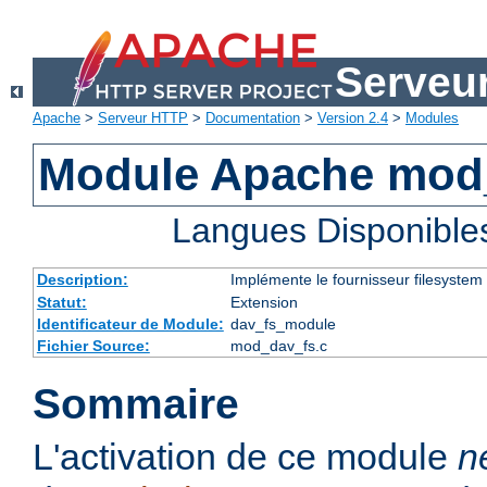
Serveu
Apache
>
Serveur HTTP
>
Documentation
>
Version 2.4
>
Modules
Module Apache mod
Langues Disponible
Description:
Implémente le fournisseur filesystem
Statut:
Extension
Identificateur de Module:
dav_fs_module
Fichier Source:
mod_dav_fs.c
Sommaire
L'activation de ce module
n