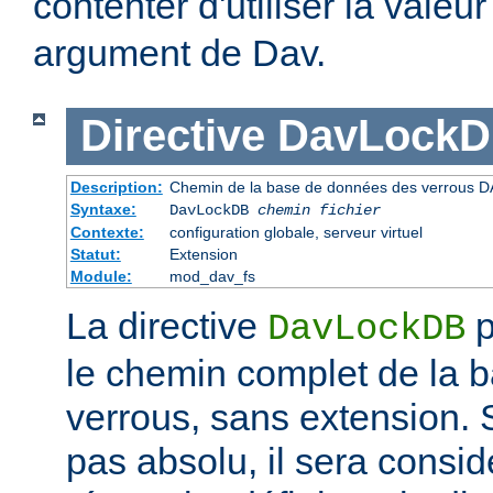
contenter d'utiliser la valeu
argument de Dav.
Directive
DavLock
Description:
Chemin de la base de données des verrous D
Syntaxe:
DavLockDB
chemin fichier
Contexte:
configuration globale, serveur virtuel
Statut:
Extension
Module:
mod_dav_fs
La directive
p
DavLockDB
le chemin complet de la 
verrous, sans extension. S
pas absolu, il sera consi