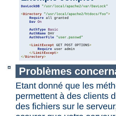
DavLockDB
"/usr/local/apache2/var/DavLock"
<
Directory
"/usr/local/apache2/htdocs/foo"
>
Require
 all granted

Dav
On
AuthType
Basic
AuthName
 DAV

AuthUserFile
"user.passwd"
<
LimitExcept
 GET POST OPTIONS
>
Require
 user admin

</
LimitExcept
>
</
Directory
>
Problèmes concerna
Etant donné que les mét
permettent à des clients 
des fichiers sur le serveu