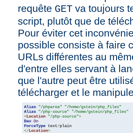
requête
va toujours t
GET
script, plutôt que de télé
Pour éviter cet inconvéni
possible consiste à faire
URLs différentes au même
d'entre elles servant à lanc
que l'autre peut être utili
télécharger et le manipul
Alias
"/phparea"
"/home/gstein/php_files"
Alias
"/php-source"
"/home/gstein/php_files"
<
Location
"/php-source"
>
Dav
On
ForceType
 text
/
</
Location
>