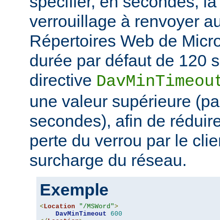
spécifier, en secondes, l
verrouillage à renvoyer au
Répertoires Web de Micro
durée par défaut de 120 s
directive
DavMinTimeou
une valeur supérieure (p
secondes), afin de réduire
perte du verrou par le clie
surcharge du réseau.
Exemple
<
Location
"/MSWord"
>
DavMinTimeout
600