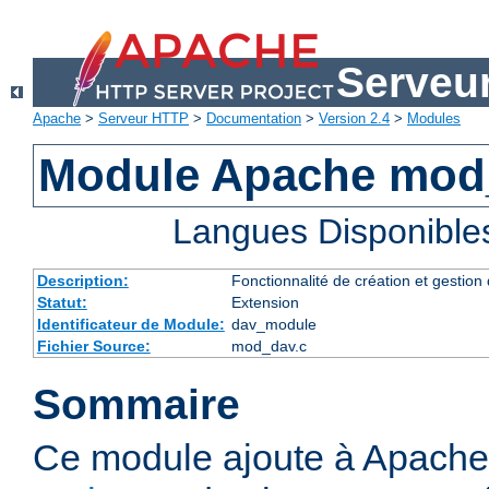
Serveu
Apache
>
Serveur HTTP
>
Documentation
>
Version 2.4
>
Modules
Module Apache mod
Langues Disponible
Description:
Fonctionnalité de création et gestion
Statut:
Extension
Identificateur de Module:
dav_module
Fichier Source:
mod_dav.c
Sommaire
Ce module ajoute à Apache 