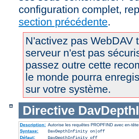
configuration complet, re
section précédente
.
N'activez pas WebDAV t
serveur n'est pas sécuri
passez outre cette reco
le monde pourra enregist
sur votre système.
Directive
DavDepthIn
Description:
Autorise les requêtes PROPFIND avec en-tête D
Syntaxe:
DavDepthInfinity on|off
Défaut:
DavDepthInfinity off