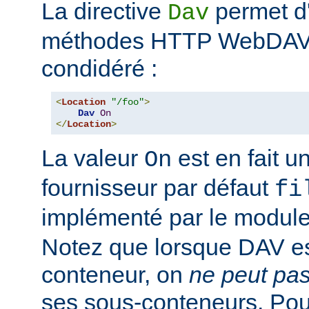
La directive
permet d'
Dav
méthodes HTTP WebDAV p
condidéré :
<
Location
"/foo"
>
Dav
On
</
Location
>
La valeur
est en fait un
On
fournisseur par défaut
fi
implémenté par le modul
Notez que lorsque DAV es
conteneur, on
ne peut pa
ses sous-conteneurs. Po