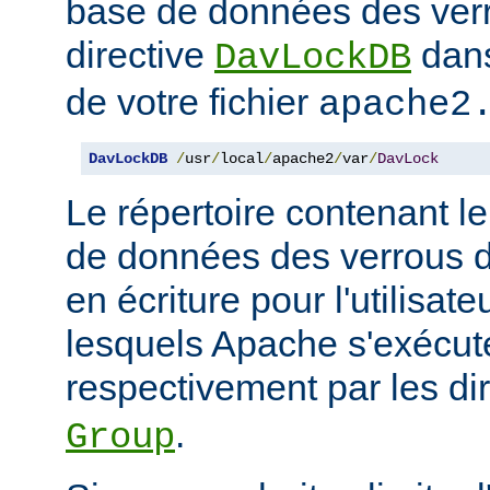
base de données des ver
directive
dans
DavLockDB
de votre fichier
apache2
DavLockDB
/
usr
/
local
/
apache2
/
var
/
DavLock
Le répertoire contenant le
de données des verrous do
en écriture pour l'utilisat
lesquels Apache s'exécute
respectivement par les di
.
Group