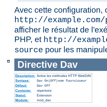
Avec cette configuration, o
http://example.com/
afficher le résultat de l'e
PHP, et
http://exampl
pour les manipul
source
Directive
Dav
Description:
Active les méthodes HTTP WebDAV
Syntaxe:
Dav On|Off|
nom fournisseur
Défaut:
Dav Off
Contexte:
répertoire
Statut:
Extension
Module:
mod_dav