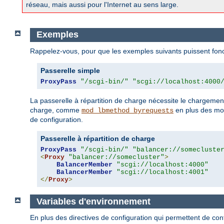
réseau, mais aussi pour l'Internet au sens large.
Exemples
Rappelez-vous, pour que les exemples suivants puissent fonc
Passerelle simple
ProxyPass
"/scgi-bin/"
"scgi://localhost:4000
La passerelle à répartition de charge nécessite le chargem
charge, comme
en plus des mod
mod_lbmethod_byrequests
de configuration.
Passerelle à répartition de charge
ProxyPass
"/scgi-bin/"
"balancer://somecluste
<
Proxy
"balancer://somecluster"
>
BalancerMember
"scgi://localhost:4000"
BalancerMember
"scgi://localhost:4001"
</
Proxy
>
Variables d'environnement
En plus des directives de configuration qui permettent de co