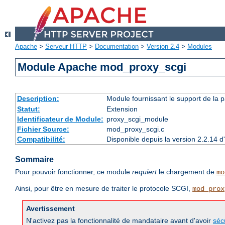
Apache
>
Serveur HTTP
>
Documentation
>
Version 2.4
>
Modules
Module Apache mod_proxy_scgi
Description:
Module fournissant le support de la 
Statut:
Extension
Identificateur de Module:
proxy_scgi_module
Fichier Source:
mod_proxy_scgi.c
Compatibilité:
Disponible depuis la version 2.2.14 
Sommaire
Pour pouvoir fonctionner, ce module
requiert
le chargement de
mo
Ainsi, pour être en mesure de traiter le protocole SCGI,
mod_prox
Avertissement
N'activez pas la fonctionnalité de mandataire avant d'avoir
séc