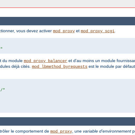
tionner, vous devez activer
et
.
mod_proxy
mod_proxy_scgi
/"
ent du module
et d'au moins un module fournissan
mod_proxy_balancer
ules déjà cités.
est le module par défaut
mod_lbmethod_byrequests
r/"
ntrôler le comportement de
, une
variable d'environnement
pe
mod_proxy