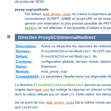
de protocole SCGI :
proxy-scgi-pathinfo
Par défaut,
ne créera ni exportera j
mod_proxy_scgi
correctement
SCRIPT_NAME
et
Script-URI
, et de res
génère une estimation la plus précise possible de
PAT
ne soit effective. Il est possible d'utiliser à la p
SetEnv
Directive
ProxySCGIInternalRedirect
Description:
Active ou désactive les réponses de redirect
Syntaxe:
ProxySCGIInternalRedirect On|Off|
He
Défaut:
ProxySCGIInternalRedirect On
Contexte:
configuration globale, serveur virtuel, réperto
Statut:
Extension
Module:
mod_proxy_scgi
Compatibilité:
Le paramètre
Headername
est disponible d
La directive
permet au serveur
ProxySCGIInternalRedirect
origine dans
qui redirige la réponse en interne si l'
mod_cgi
dont la valeur débute par un slash (
). Cette valeur est inte
/
De ce point de vue,
fait la même chose qu
mod_proxy_scgi
que
.
Location