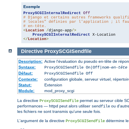
Exemple
ProxySCGIInternalRedirect
Off
# Django et certains autres frameworks qualif
# locales" définies par l'application ; il fa
# en-tête.
<
Location
/
django-app
/>
ProxySCGIInternalRedirect
</
Location
>
Directive
ProxySCGISendfile
Description:
Active l'évaluation du pseudo en-tête de répo
Syntaxe:
ProxySCGISendfile On|Off|
nom-en-tête
Défaut:
ProxySCGISendfile Off
Contexte:
configuration globale, serveur virtuel, répertoir
Statut:
Extension
Module:
mod_proxy_scgi
La directive
permet au serveur cible SCG
ProxySCGISendfile
performances — httpd peut alors utiliser
ou d'autre
sendfile
les fichiers ne sont transmis qu'une seule fois.
L'argument de la directive
détermine le
ProxySCGISendfile