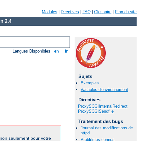
Modules
|
Directives
|
FAQ
|
Glossaire
|
Plan du site
n 2.4
Langues Disponibles:
en
|
fr
Sujets
Exemples
Variables d'environnement
Directives
ProxySCGIInternalRedirect
ProxySCGISendfile
Traitement des bugs
Journal des modifications de
httpd
 non seulement pour votre
Problèmes connus