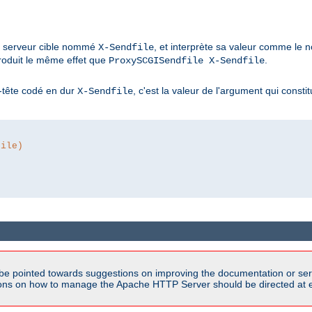
du serveur cible nommé
, et interprète sa valeur comme le no
X-Sendfile
roduit le même effet que
.
ProxySCGISendfile X-Sendfile
n-tête codé en dur
, c'est la valeur de l'argument qui consti
X-Sendfile
file)
be pointed towards suggestions on improving the documentation or ser
tions on how to manage the Apache HTTP Server should be directed at e