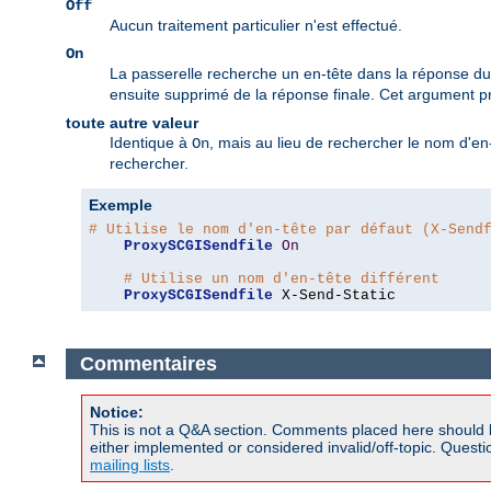
Off
Aucun traitement particulier n'est effectué.
On
La passerelle recherche un en-tête dans la réponse 
ensuite supprimé de la réponse finale. Cet argument p
toute autre valeur
Identique à
, mais au lieu de rechercher le nom d'e
On
rechercher.
Exemple
# Utilise le nom d'en-tête par défaut (X-Send
ProxySCGISendfile
On
# Utilise un nom d'en-tête différent
ProxySCGISendfile
 X-Send-Static
Commentaires
Notice:
This is not a Q&A section. Comments placed here should 
either implemented or considered invalid/off-topic. Ques
mailing lists
.