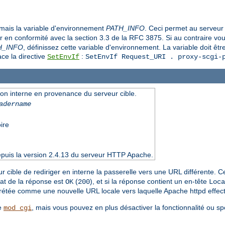
amais la variable d'environnement
PATH_INFO
. Ceci permet au serveur
ter en conformité avec la section 3.3 de la RFC 3875. Si au contraire v
H_INFO
, définissez cette variable d'environnement. La variable doit être
lace la directive
:
SetEnvIf
SetEnvIf Request_URI . proxy-scgi-
ion interne en provenance du serveur cible.
adername
ire
epuis la version 2.4.13 du serveur HTTP Apache.
 cible de rediriger en interne la passerelle vers une URL différente. Ce
état de la réponse est
(
), et si la réponse contient un en-tête
OK
200
Loca
rprétée comme une nouvelle URL locale vers laquelle Apache httpd effect
e
, mais vous pouvez en plus désactiver la fonctionnalité ou spéci
mod_cgi